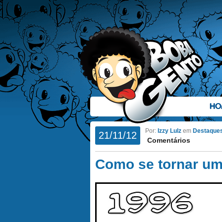
HO
Por:
Izzy Lulz
em
Destaque
21/11/12
Comentários
Como se tornar um