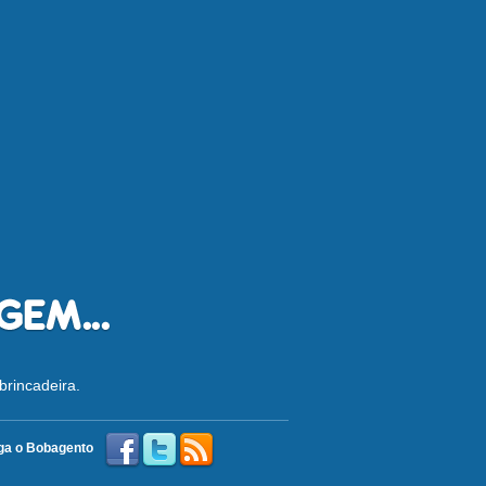
brincadeira.
ga o Bobagento