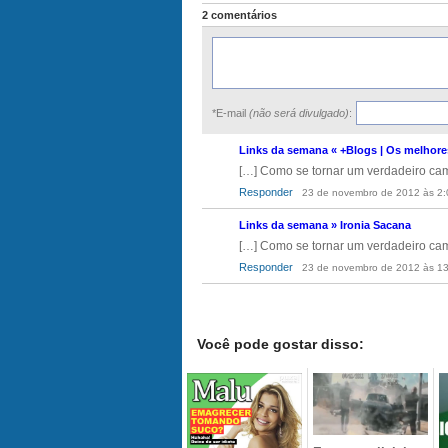
2 comentários
*E-mail
(não será divulgado)
:
Links da semana « +Blogs | Os melhore
[…] Como se tornar um verdadeiro ca
Responder
23 de novembro de 2012 às 2:
Links da semana » Ironia Sacana
[…] Como se tornar um verdadeiro ca
Responder
23 de novembro de 2012 às 1
Você pode gostar disso: