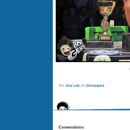
Por:
Izzy Lulz
em
Destaques
Comentários