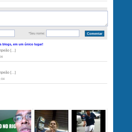
*Seu nome:
s blogs, em um único lugar!
mpeão […]
06
mpeão […]
3:04