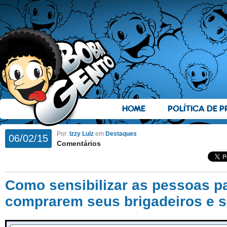
HOME
POLÍTICA DE P
Por:
Izzy Lulz
em
Destaques
06/02/15
Comentários
Como sensibilizar as pessoas p
comprarem seus brigadeiros e 