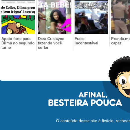
Apoio forte para
Dara Crislayne
Frase
Prenda-me
Dilma no segundo
fazendo você
incontestável
capaz
turno
surtar
O conteúdo desse site é fictício, reche