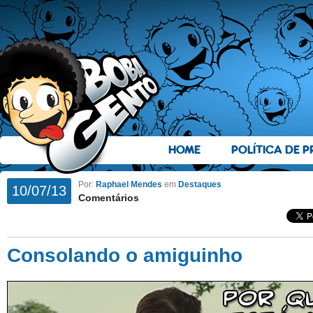
HOME
POLÍTICA DE P
Por:
Raphael Mendes
em
Destaques
10/07/13
Comentários
Consolando o amiguinho