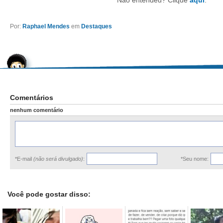
Não entendeu? Clique
aqui
.
Por:
Raphael Mendes
em
Destaques
Comentários
nenhum comentário
*E-mail
(não será divulgado)
:
*Seu nome:
Você pode gostar disso: