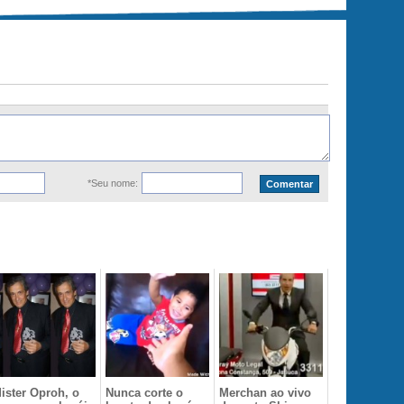
*Seu nome:
ister Oproh, o
Nunca corte o
Merchan ao vivo