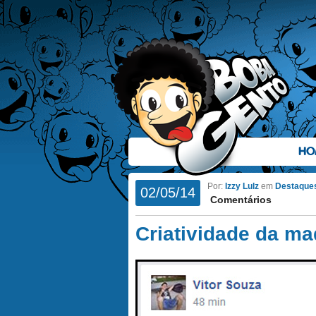
HO
Por:
Izzy Lulz
em
Destaque
02/05/14
Comentários
Criatividade da m