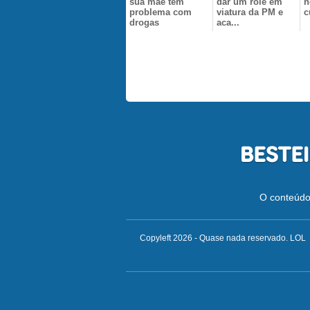
sua mãe tem
dar um rolê em
n
problema com
viatura da PM e
c
drogas
aca...
O conteúdo 
Copyleft 2026 - Quase nada reservado. LOL