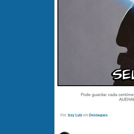
Pode guardar cada centímet
AUEHA
Por:
Izzy Lulz
em
Destaques