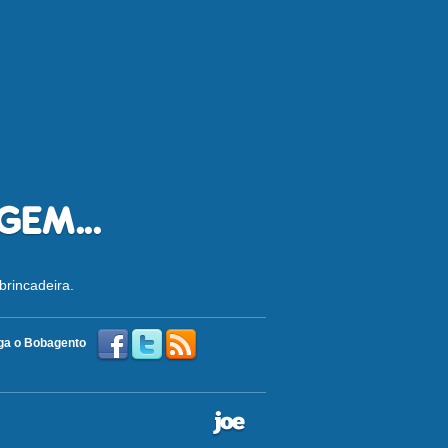
brincadeira.
ga o Bobagento