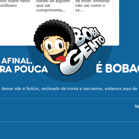
ovo super herói
barato de alguém
de moto Shineray
uritibano
que vai
não sai como o
cumprimenta...
es...
desse site é fictício, recheado de ironia e sarcasmo, estamos aqui de 
Si