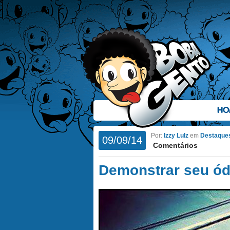
HO
Por:
Izzy Lulz
em
Destaque
09/09/14
Comentários
Demonstrar seu ó