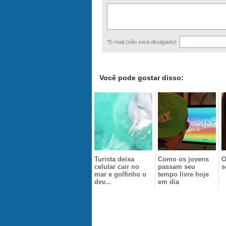
*E-mail
(não será divulgado)
:
Você pode gostar disso:
Turista deixa
Como os jovens
O
celular cair no
passam seu
s
mar e golfinho o
tempo livre hoje
dev...
em dia