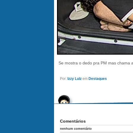
Se mostra o dedo pra PM mas chama a p
Por:
Izzy Lulz
em
Destaques
Comentários
nenhum comentário