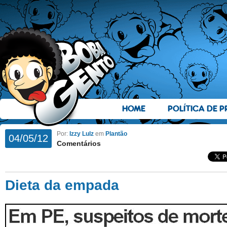
HOME
POLÍTICA DE P
Por:
Izzy Lulz
em
Plantão
04/05/12
Comentários
Dieta da empada