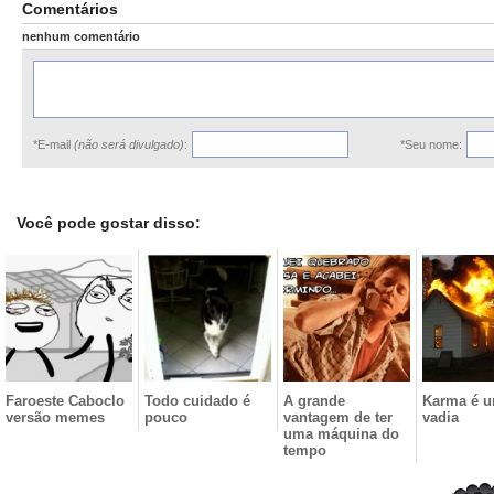
Comentários
nenhum comentário
*E-mail
(não será divulgado)
:
*Seu nome:
Você pode gostar disso:
Faroeste Caboclo
Todo cuidado é
A grande
Karma é 
versão memes
pouco
vantagem de ter
vadia
uma máquina do
tempo