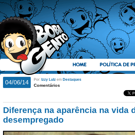
HOME
POLÍTICA DE P
Por:
Izzy Lulz
em
Destaques
04/06/14
Comentários
Diferença na aparência na vid
desempregado