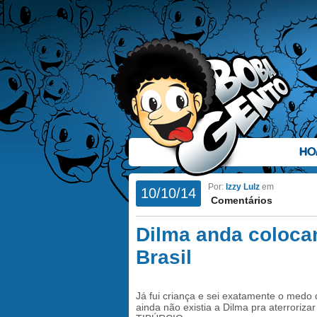
HO
Por:
Izzy Lulz
em
10/10/14
Comentários
Dilma anda coloca
Brasil
Já fui criança e sei exatamente o medo
ainda não existia a Dilma pra aterrori