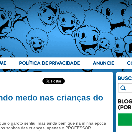
ME
POLÍTICA DE PRIVACIDADE
ANUNCIE
C
ndo medo nas crianças do
BLO
(POR
 que o garoto sentiu, mas ainda bem que na minha época
zar os sonhos das crianças, apenas o PROFESSOR