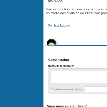
TIBÚRCIO.
Não vamos brincar com isso não pessoa
As choro das crianças do Brasil não pod
Por:
Izzy Lulz
em
Comentários
nenhum comentário
*E-mail
(não será divulgado)
:
Você pode gostar disso: