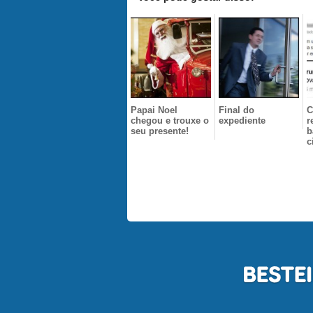
Papai Noel
Final do
C
chegou e trouxe o
expediente
r
seu presente!
b
c