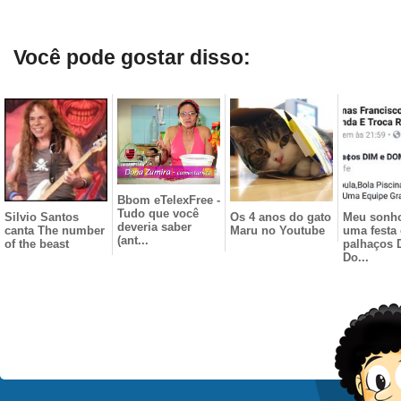
Você pode gostar disso:
Bbom eTelexFree -
Tudo que você
Silvio Santos
Os 4 anos do gato
Meu sonho
deveria saber
canta The number
Maru no Youtube
uma festa
(ant...
of the beast
palhaços 
Do...