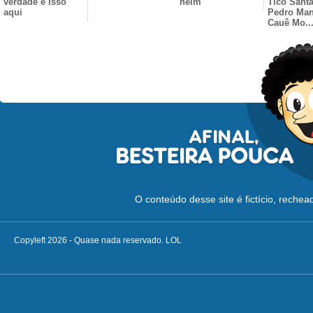
verdade é isso
heim
Tico Santa
aqui
Pedro Man
Cauê Mo..
O conteúdo desse site é fictício, reche
Copyleft 2026 - Quase nada reservado. LOL