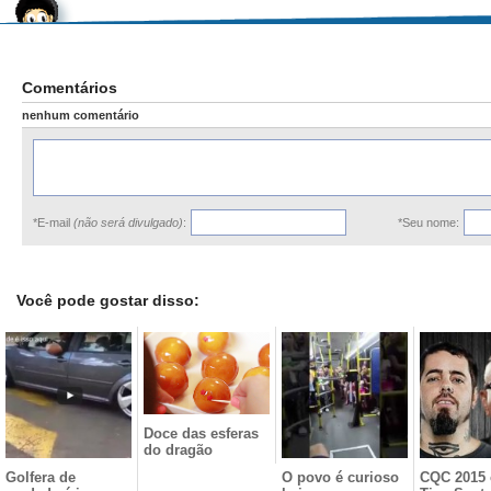
Comentários
nenhum comentário
*E-mail
(não será divulgado)
:
*Seu nome:
Você pode gostar disso:
Doce das esferas
do dragão
Golfera de
O povo é curioso
CQC 2015