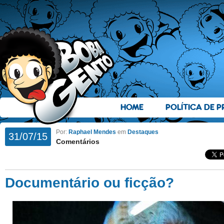
HOME
POLÍTICA DE P
Por:
Raphael Mendes
em
Destaques
31/07/15
Comentários
Documentário ou ficção?