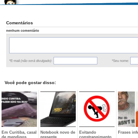
Comentários
nenhum comentário
*E-mail
(não será divulgado)
:
*Seu nome:
Você pode gostar disso:
Em Curitiba, casal
Notebook novo de
Evitando
Frases inf
de mendigos
presente
constrangimento