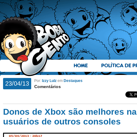
HOME
POLÍTICA DE P
Por:
Izzy Lulz
em
Destaques
23/04/13
Comentários
Donos de Xbox são melhores na
usuários de outros consoles