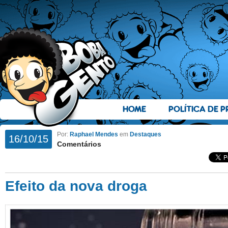
HOME
POLÍTICA DE P
Por:
Raphael Mendes
em
Destaques
16/10/15
Comentários
Efeito da nova droga