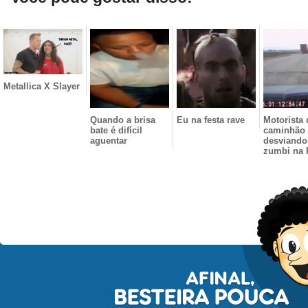
Metallica X Slayer
Quando a brisa
Eu na festa rave
Motorista 
bate é difícil
caminhão
aguentar
desviando
zumbi na 