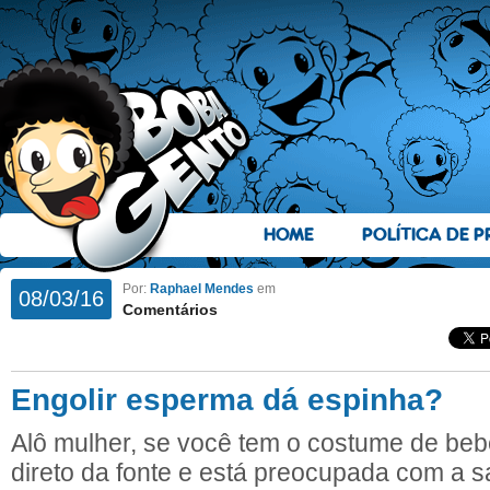
HOME
POLÍTICA DE P
Por:
Raphael Mendes
em
08/03/16
Comentários
Engolir esperma dá espinha?
Alô mulher, se você tem o costume de bebe
direto da fonte e está preocupada com a s