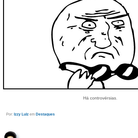
Há controvérsias.
Por:
Izzy Lulz
em
Destaques