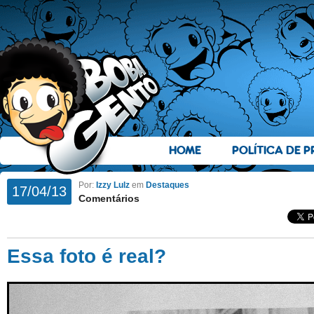
HOME
POLÍTICA DE P
Por:
Izzy Lulz
em
Destaques
17/04/13
Comentários
Essa foto é real?