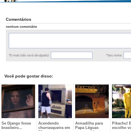
Comentários
nenhum comentário
*E-mail
(não será divulgado)
:
*Seu nome:
Você pode gostar disso:
Se Django fosse
Acendendo
Armadilha para
Pikachu! 
brasileiro...
churrasqueira em
Papa Léguas
escolho v