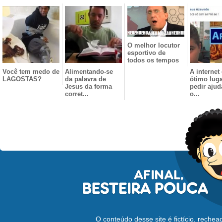
O melhor locutor
esportivo de
todos os tempos
Você tem medo de
Alimentando-se
A internet
LAGOSTAS?
da palavra de
ótimo luga
Jesus da forma
pedir aju
corret...
o...
O conteúdo desse site é fictício, reche