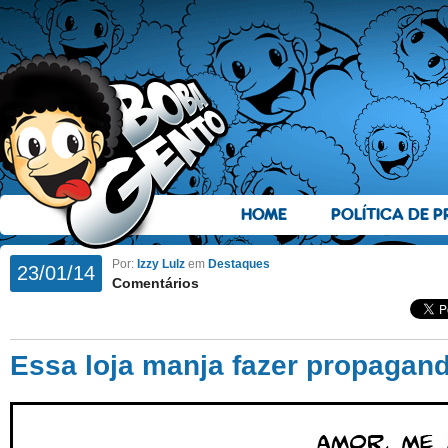
HOME
POLÍTICA DE P
Por:
Izzy Lulz
em
Destaques
23/01/14
Comentários
Essa loja manja fazer propagan