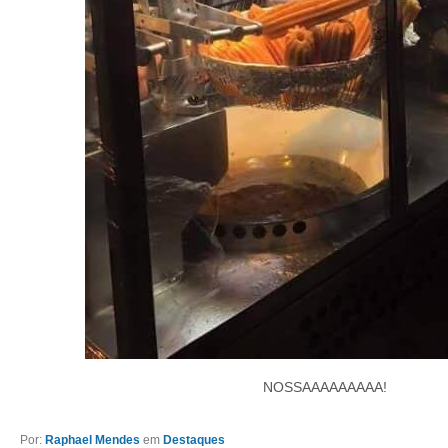
NOSSAAAAAAAAA!
Por:
Raphael Mendes
em
Destaques