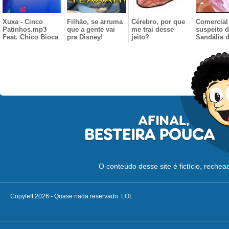
Xuxa - Cinco
Filhão, se arruma
Cérebro, por que
Comercial
Patinhos.mp3
que a gente vai
me trai desse
suspeito 
Feat. Chico Bioca
pra Disney!
jeito?
Sandália 
O conteúdo desse site é fictício, reche
Copyleft 2026 - Quase nada reservado. LOL