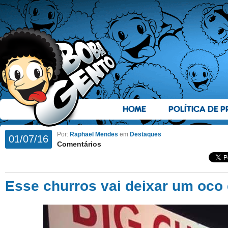
HOME
POLÍTICA DE P
Por:
Raphael Mendes
em
Destaques
01/07/16
Comentários
Esse churros vai deixar um oco