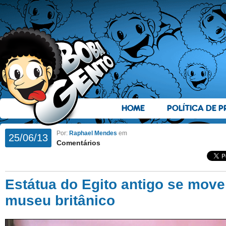
HOME
POLÍTICA DE P
Por:
Raphael Mendes
em
25/06/13
Comentários
Estátua do Egito antigo se mov
museu britânico