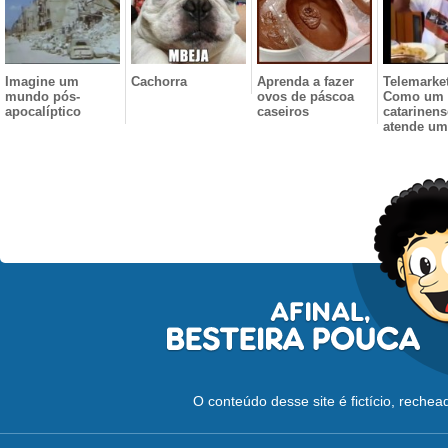
Imagine um
Cachorra
Aprenda a fazer
Telemarket
mundo pós-
ovos de páscoa
Como um
apocalíptico
caseiros
catarinens
atende uma
O conteúdo desse site é fictício, reche