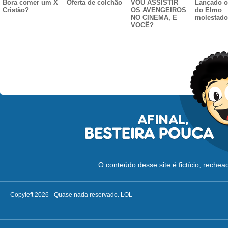
Bora comer um X
Oferta de colchão
VOU ASSISTIR
Lançado o
Cristão?
OS AVENGEIROS
do Elmo
NO CINEMA, E
molestado
VOCÊ?
O conteúdo desse site é fictício, reche
Copyleft 2026 - Quase nada reservado. LOL