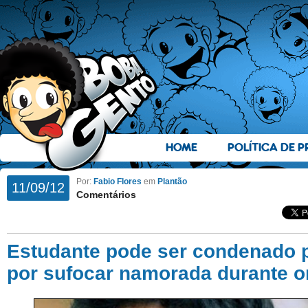
HOME
POLÍTICA DE P
Por:
Fabio Flores
em
Plantão
11/09/12
Comentários
Estudante pode ser condenado 
por sufocar namorada durante o