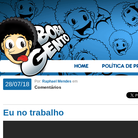
HOME
POLÍTICA DE P
Por:
Raphael Mendes
em
28/07/18
Comentários
Eu no trabalho