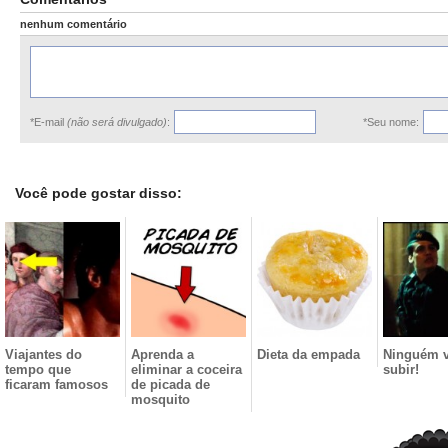
nenhum comentário
*E-mail
(não será divulgado)
:
*Seu nome:
Você pode gostar disso:
Viajantes do
Aprenda a
Dieta da empada
Ninguém v
tempo que
eliminar a coceira
subir!
ficaram famosos
de picada de
mosquito