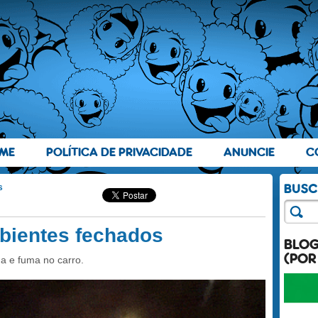
ME
POLÍTICA DE PRIVACIDADE
ANUNCIE
C
s
bientes fechados
BLO
(POR
a e fuma no carro.