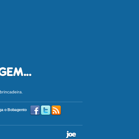
brincadeira.
ga o Bobagento