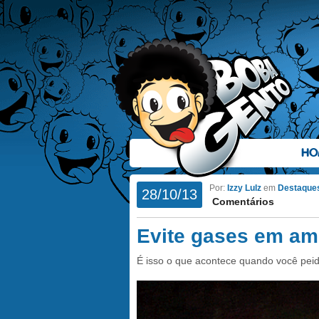
HO
Por:
Izzy Lulz
em
Destaque
28/10/13
Comentários
Evite gases em am
É isso o que acontece quando você peid