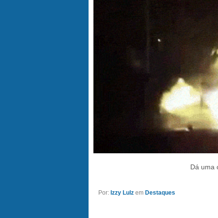
Dá uma ó
Por:
Izzy Lulz
em
Destaques