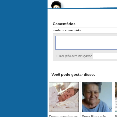
Comentários
nenhum comentário
*E-mail
(não será divulgado)
:
Você pode gostar disso:
Como acordamos
Dona Rosa não
M