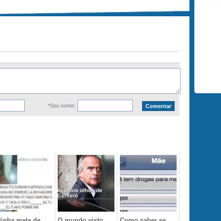
*Seu nome:
inha meta de
O mundo visto
Como saber se