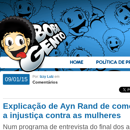
HOME
POLÍTICA DE P
Por:
Izzy Lulz
em
09/01/15
Comentários
Explicação de Ayn Rand de com
a injustiça contra as mulheres
Num programa de entrevista do final dos a