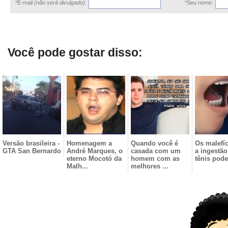
*E-mail
(não será divulgado)
:
*Seu nome:
Você pode gostar disso:
Versão brasileira -
Homenagem a
Quando você é
Os malefí
GTA San Bernardo
André Marques, o
casada com um
a ingestã
eterno Mocotó da
homem com as
tênis pode
Malh...
melhores ...