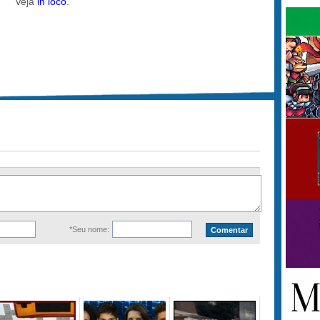
Veja
in loco
.
*Seu nome: