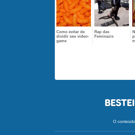
Como evitar de
Rap das
N
dividir seu video-
Feminazis
p
game
m
O conteúdo 