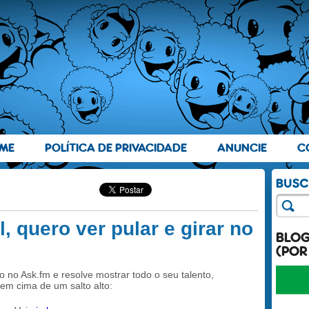
ME
POLÍTICA DE PRIVACIDADE
ANUNCIE
C
l, quero ver pular e girar no
BLO
(POR
o no Ask.fm e resolve mostrar todo o seu talento,
 em cima de um salto alto: