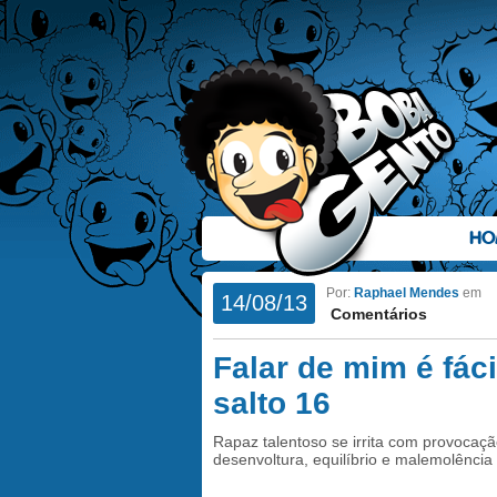
HO
Por:
Raphael Mendes
em
14/08/13
Comentários
Falar de mim é fáci
salto 16
Rapaz talentoso se irrita com provocaçã
desenvoltura, equilíbrio e malemolência