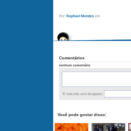
Por:
Raphael Mendes
em
Comentários
nenhum comentário
*E-mail
(não será divulgado)
:
Você pode gostar disso: