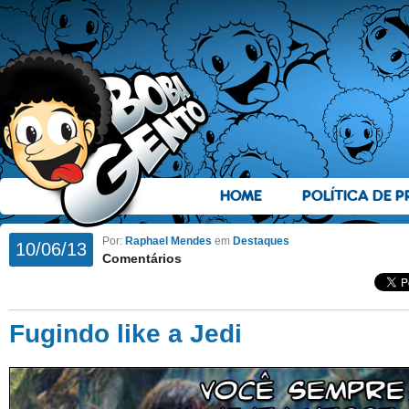
HOME
POLÍTICA DE P
Por:
Raphael Mendes
em
Destaques
10/06/13
Comentários
Fugindo like a Jedi