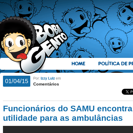
HOME
POLÍTICA DE P
Por:
Izzy Lulz
em
01/04/15
Comentários
Funcionários do SAMU encontr
utilidade para as ambulâncias