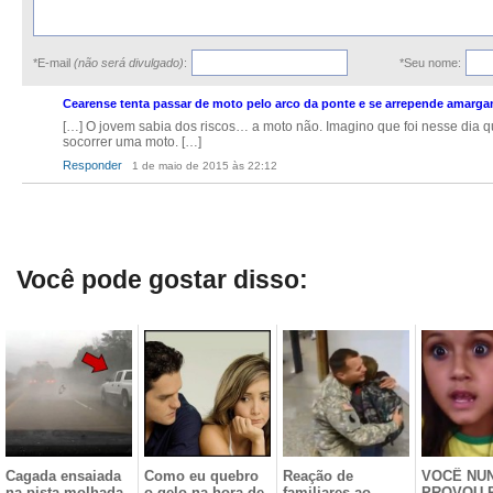
*E-mail
(não será divulgado)
:
*Seu nome:
Cearense tenta passar de moto pelo arco da ponte e se arrepende amarg
[…] O jovem sabia dos riscos… a moto não. Imagino que foi nesse di
socorrer uma moto. […]
Responder
1 de maio de 2015 às 22:12
Você pode gostar disso:
Cagada ensaiada
Como eu quebro
Reação de
VOCÊ NU
na pista molhada
o gelo na hora de
familiares ao
PROVOU 