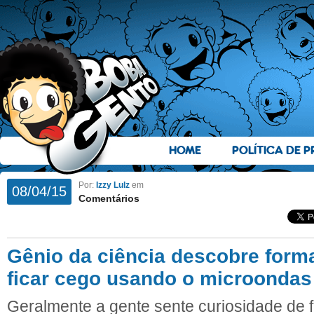
HOME
POLÍTICA DE P
Por:
Izzy Lulz
em
08/04/15
Comentários
Gênio da ciência descobre form
ficar cego usando o microondas
Geralmente a gente sente curiosidade de 