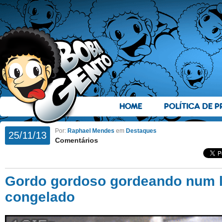
HOME
POLÍTICA DE P
Por:
Raphael Mendes
em
Destaques
25/11/13
Comentários
Gordo gordoso gordeando num 
congelado