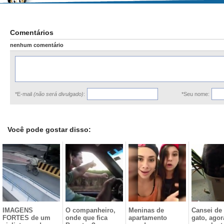
Comentários
nenhum comentário
*E-mail
(não será divulgado)
:
*Seu nome:
Você pode gostar disso:
IMAGENS
O companheiro,
Meninas de
Cansei de 
FORTES de um
onde que fica
apartamento
gato, agor