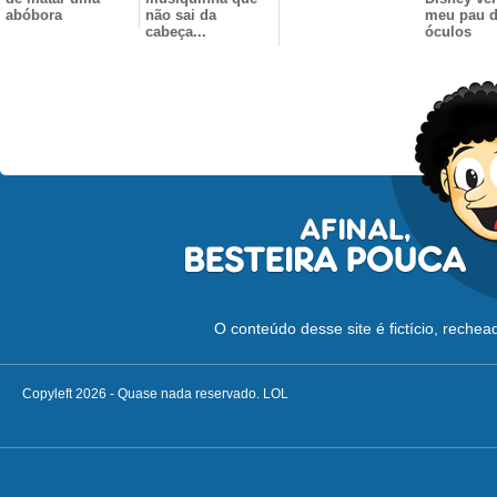
abóbora
não sai da
meu pau 
cabeça...
óculos
O conteúdo desse site é fictício, reche
Copyleft 2026 - Quase nada reservado. LOL