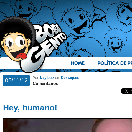
HOME
POLÍTICA DE P
Por:
Izzy Lulz
em
Destaques
05/11/12
Comentários
Hey, humano!