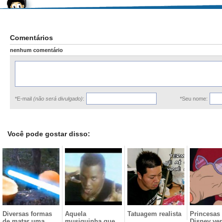
Comentários
nenhum comentário
*E-mail
(não será divulgado)
:
*Seu nome:
Você pode gostar disso:
Diversas formas
Aquela
Tatuagem realista
Princesas
de matar uma
musiquinha que
Disney ve