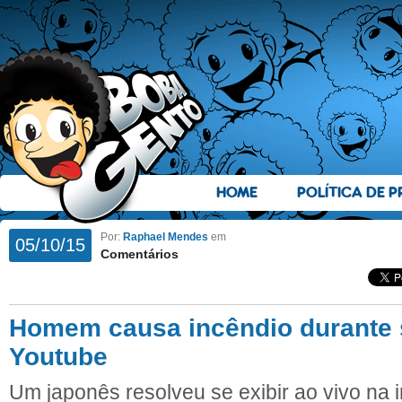
HOME
POLÍTICA DE P
Por:
Raphael Mendes
em
05/10/15
Comentários
Homem causa incêndio durante 
Youtube
Um japonês resolveu se exibir ao vivo na 