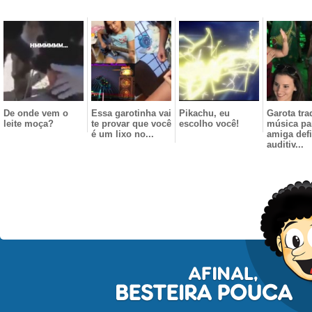
De onde vem o
Essa garotinha vai
Pikachu, eu
Garota tra
leite moça?
te provar que você
escolho você!
música pa
é um lixo no...
amiga defi
auditiv...