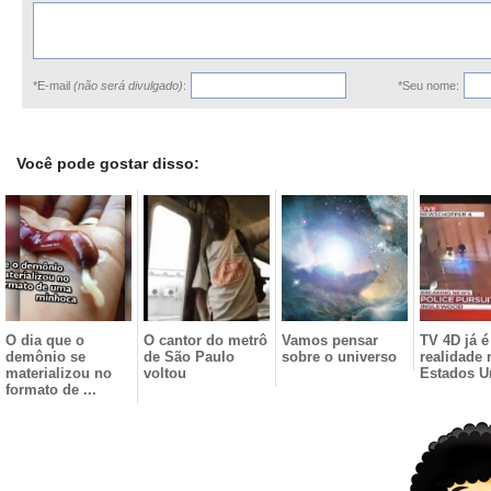
*E-mail
(não será divulgado)
:
*Seu nome:
Você pode gostar disso:
O dia que o
O cantor do metrô
Vamos pensar
TV 4D já é
demônio se
de São Paulo
sobre o universo
realidade 
materializou no
voltou
Estados U
formato de ...