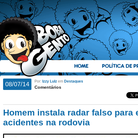
HOME
POLÍTICA DE P
Por:
Izzy Lulz
em
Destaques
08/07/14
Comentários
Homem instala radar falso para e
acidentes na rodovia