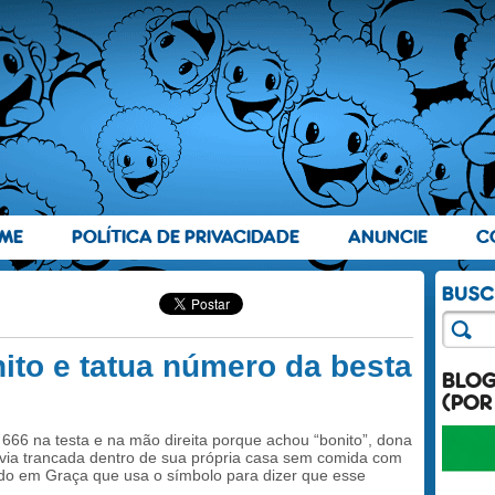
ME
POLÍTICA DE PRIVACIDADE
ANUNCIE
C
ito e tatua número da besta
BLO
(POR
666 na testa e na mão direita porque achou “bonito”, dona
ivia trancada dentro de sua própria casa sem comida com
ndo em Graça que usa o símbolo para dizer que esse