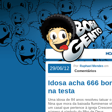
HO
Por:
Raphael Mendes
em
29/06/12
Comentários
Idosa acha 666 bon
na testa
Uma idosa de 84 anos resolveu tatuar o 
Nina que mora da baixada fluminense v
um casal que pertence à igreja Cresce
número é símbolo do filho de Deus.