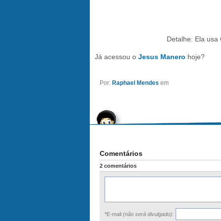
Detalhe: Ela usa
Já acessou o
Jesus Manero
hoje?
Por:
Raphael Mendes
em
Comentários
2 comentários
*E-mail
(não será divulgado)
: