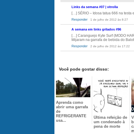
Links da semana #07 | vitrolla
[…] SÉRIO – Idosa tatua 666 na testa 
Responder
1 de julho de 2012 às 8:27
A semana em links grilados #96
[…] Caranguejo Kyte Surf (MODO HARD
Mijaram na garrafa de bebida do Balot
Responder
2 de julho de 2012 às 17:22
Você pode gostar disso:
Aprenda como
abrir uma garrafa
de
REFRIGERANTE
Última refeição de
V
usa...
um condenado à
b
pena de morte
c
m