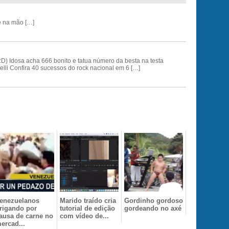
e na mão […]
) Idosa acha 666 bonito e tatua número da besta na testa
elli Confira 40 sucessos do rock nacional em 6 […]
enezuelanos
Marido traído cria
Gordinho gordoso
rigando por
tutorial de edição
gordeando no axé
ausa de carne no
com vídeo de...
ercad...