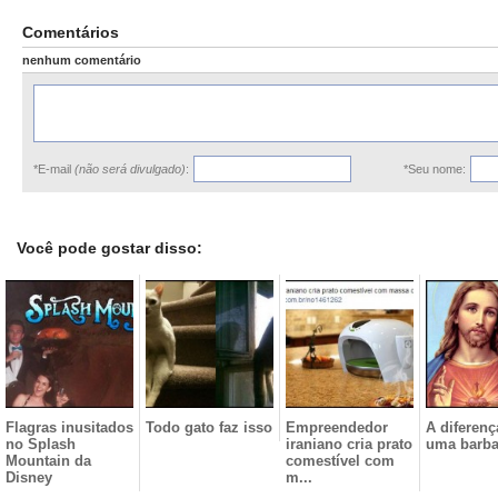
Comentários
nenhum comentário
*E-mail
(não será divulgado)
:
*Seu nome:
Você pode gostar disso:
Flagras inusitados
Todo gato faz isso
Empreendedor
A diferenç
no Splash
iraniano cria prato
uma barba
Mountain da
comestível com
Disney
m...