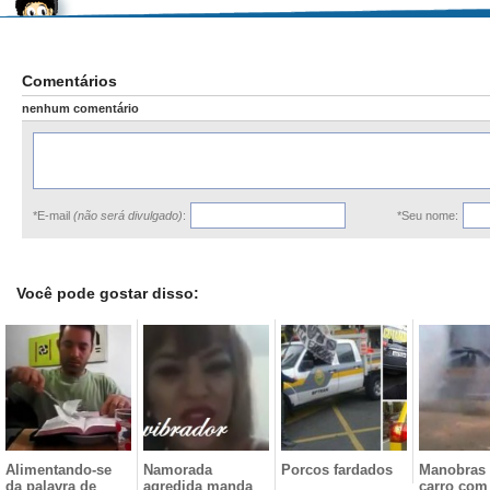
Comentários
nenhum comentário
*E-mail
(não será divulgado)
:
*Seu nome:
Você pode gostar disso:
Alimentando-se
Namorada
Porcos fardados
Manobras
da palavra de
agredida manda
carro com