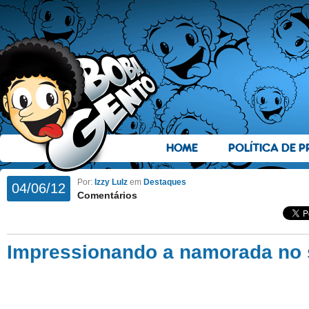
HOME
POLÍTICA DE P
Por:
Izzy Lulz
em
Destaques
04/06/12
Comentários
Impressionando a namorada no