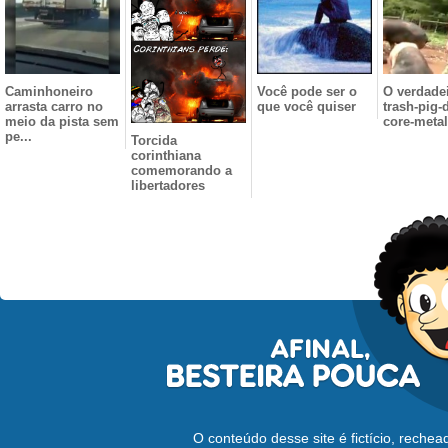
Caminhoneiro
Você pode ser o
O verdade
arrasta carro no
que você quiser
trash-pig-
meio da pista sem
core-metal
pe...
Torcida
corinthiana
comemorando a
libertadores
O conteúdo desse site é fictício, reche