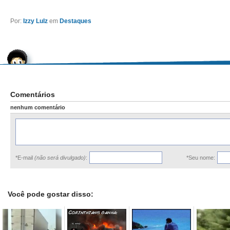
Por:
Izzy Lulz
em
Destaques
Comentários
nenhum comentário
*E-mail
(não será divulgado)
:
*Seu nome:
Você pode gostar disso: