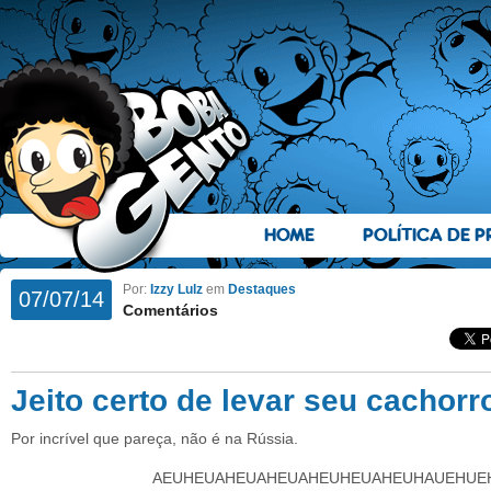
HOME
POLÍTICA DE P
Por:
Izzy Lulz
em
Destaques
07/07/14
Comentários
Jeito certo de levar seu cachorr
Por incrível que pareça, não é na Rússia.
AEUHEUAHEUAHEUAHEUHEUAHEUHAUEHUE