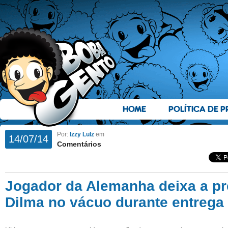
HOME
POLÍTICA DE P
Por:
Izzy Lulz
em
14/07/14
Comentários
Jogador da Alemanha deixa a pr
Dilma no vácuo durante entrega 