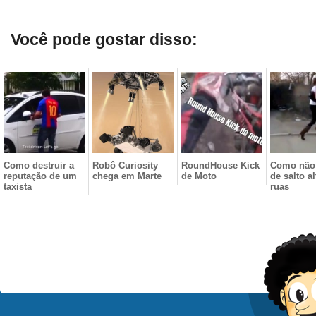
Você pode gostar disso:
Como destruir a
Robô Curiosity
RoundHouse Kick
Como não
reputação de um
chega em Marte
de Moto
de salto a
taxista
ruas