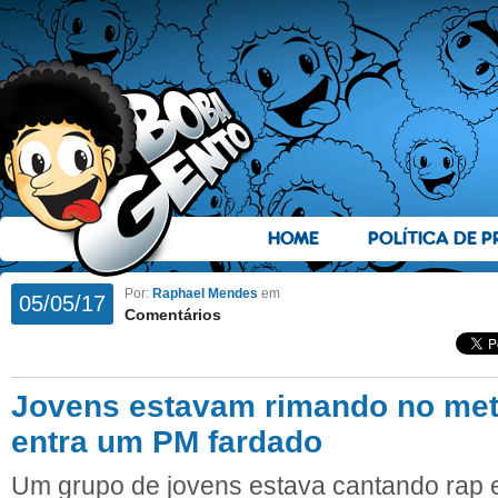
HOME
POLÍTICA DE P
Por:
Raphael Mendes
em
05/05/17
Comentários
Jovens estavam rimando no me
entra um PM fardado
Um grupo de jovens estava cantando rap 