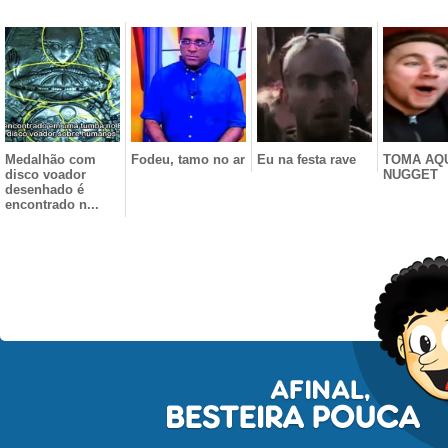
Medalhão com
Fodeu, tamo no ar
Eu na festa rave
TOMA AQU
disco voador
NUGGET
desenhado é
encontrado n...