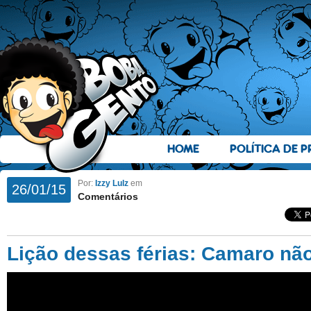
HOME
POLÍTICA DE P
Por:
Izzy Lulz
em
26/01/15
Comentários
Lição dessas férias: Camaro nã