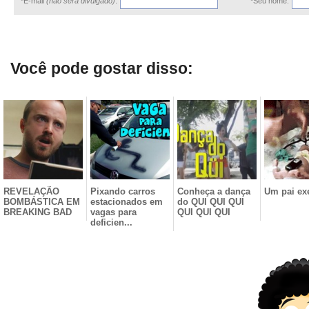
*E-mail
(não será divulgado)
:
*Seu nome:
Você pode gostar disso:
REVELAÇÃO
Pixando carros
Conheça a dança
Um pai ex
BOMBÁSTICA EM
estacionados em
do QUI QUI QUI
BREAKING BAD
vagas para
QUI QUI QUI
deficien...