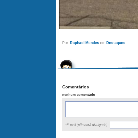
Por:
Raphael Mendes
em
Destaques
Comentários
nenhum comentário
*E-mail
(não será divulgado)
: