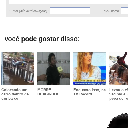
*E-mail
(não será divulgado)
:
*Seu nome:
Você pode gostar disso:
Colocando um
MORRE
Enquanto isso, na
Levou o c
carro dentro de
DEABINHO!
TV Record...
vacinar e 
um barco
peoa de r