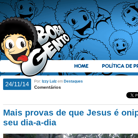
HOME
POLÍTICA DE P
Por:
Izzy Lulz
em
Destaques
24/11/14
Comentários
Mais provas de que Jesus é oni
seu dia-a-dia