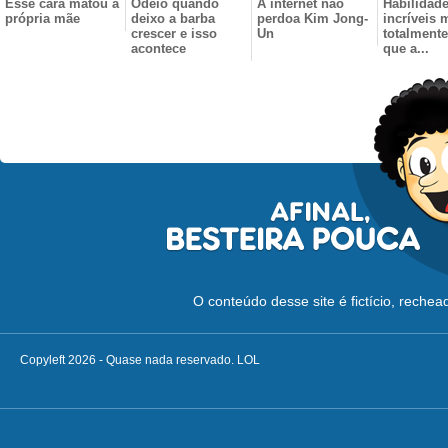
Esse cara matou a
Odeio quando
A internet não
Habilidad
própria mãe
deixo a barba
perdoa Kim Jong-
incríveis 
crescer e isso
Un
totalmente
acontece
que a...
O conteúdo desse site é fictício, reche
Copyleft 2026 - Quase nada reservado. LOL