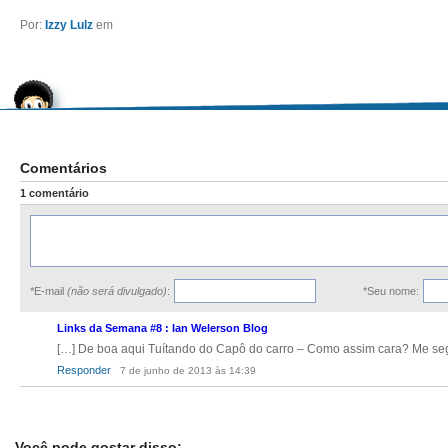
Por:
Izzy Lulz
em
Comentários
1 comentário
*E-mail
(não será divulgado)
:
*Seu nome:
Links da Semana #8 : Ian Welerson Blog
[…] De boa aqui Tuítando do Capô do carro – Como assim cara? Me se
Responder
7 de junho de 2013 às 14:39
Você pode gostar disso: