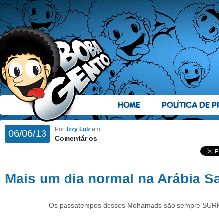
HOME
POLÍTICA DE P
Por:
Izzy Lulz
em
06/06/13
Comentários
Mais um dia normal na Arábia S
Os passatempos desses Mohamads são sempre SU