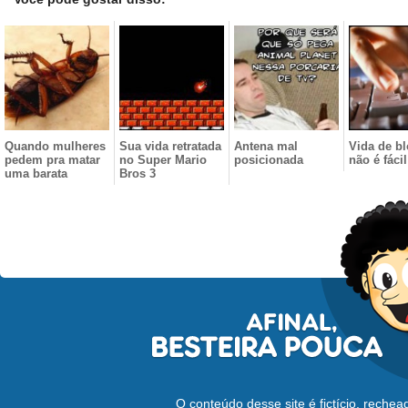
Quando mulheres
Sua vida retratada
Antena mal
Vida de b
pedem pra matar
no Super Mario
posicionada
não é fácil
uma barata
Bros 3
O conteúdo desse site é fictício, reche