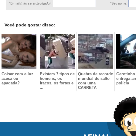
*E-mail
(não será divulgado)
:
*Seu nome:
Você pode gostar disso:
Coisar com a luz
Existem 3 tipos de
Quebra de recorde
Garotinho
acesa ou
homens, os
mundial de salto
entrega a
apagada?
fracos, os fortes e
com uma
polícia
...
CARRETA