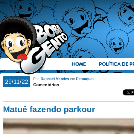
HOME
POLÍTICA DE P
Por:
Raphael Mendes
em
Destaques
29/11/22
Comentários
Matuê fazendo parkour