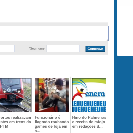
*Seu nome:
ortos realizavam
Funcionário é
Hino do Palmeiras
estes em trens da
flagrado roubando
e receita de miojo
CPTM
games de loja em
em redações d...
s...