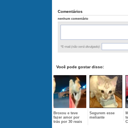
Comentários
nenhum comentário
*E-mail
(não será divulgado)
:
Você pode gostar disso:
Broxou e teve
Segurem esse
M
fazer amor por
meliante
t
trás por 30 reais