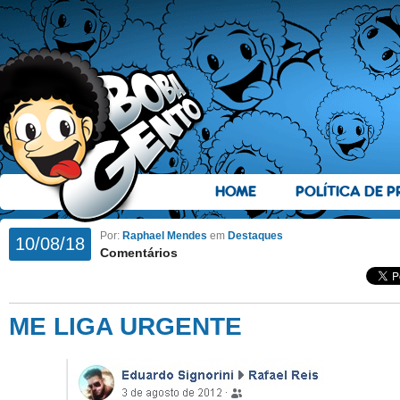
HOME
POLÍTICA DE P
Por:
Raphael Mendes
em
Destaques
10/08/18
Comentários
ME LIGA URGENTE