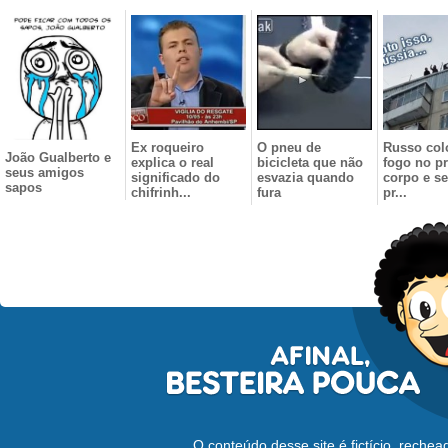
Ex roqueiro
O pneu de
Russo col
João Gualberto e
explica o real
bicicleta que não
fogo no p
seus amigos
significado do
esvazia quando
corpo e se
sapos
chifrinh...
fura
pr...
O conteúdo desse site é fictício, reche