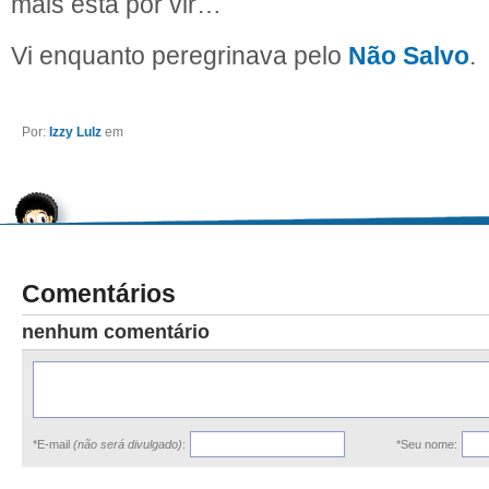
mais está por vir…
Vi enquanto peregrinava pelo
Não Salvo
.
Por:
Izzy Lulz
em
Comentários
nenhum comentário
*E-mail
(não será divulgado)
:
*Seu nome: