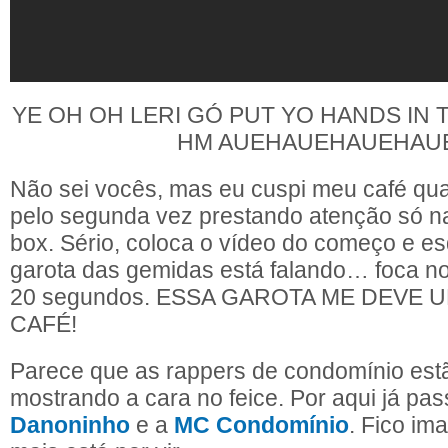
YE OH OH LERI GÓ PUT YO HANDS IN 
HM AUEHAUEHAUEHAU
Não sei vocês, mas eu cuspi meu café qua
pelo segunda vez prestando atenção só n
box. Sério, coloca o vídeo do começo e e
garota das gemidas está falando… foca no
20 segundos. ESSA GAROTA ME DEVE 
CAFÉ!
Parece que as rappers de condomínio est
mostrando a cara no feice. Por aqui já pa
Danoninho
e a
MC Condomínio
. Fico im