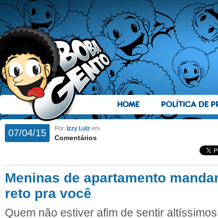
HOME
POLÍTICA DE P
Por:
Izzy Lulz
em
07/04/15
Comentários
Meninas de apartamento mand
reto pra você
Quem não estiver afim de sentir altíssimos