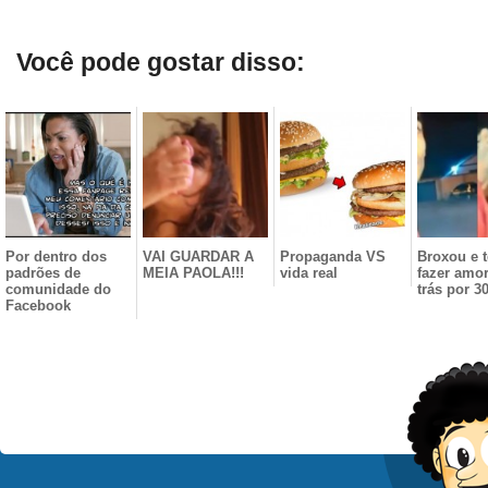
Você pode gostar disso:
Por dentro dos
VAI GUARDAR A
Propaganda VS
Broxou e 
padrões de
MEIA PAOLA!!!
vida real
fazer amor
comunidade do
trás por 30
Facebook