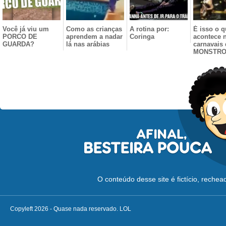
Você já viu um
Como as crianças
A rotina por:
É isso o q
PORCO DE
aprendem a nadar
Coringa
acontece 
GUARDA?
lá nas arábias
carnavais
MONSTR
O conteúdo desse site é fictício, reche
Copyleft 2026 - Quase nada reservado. LOL