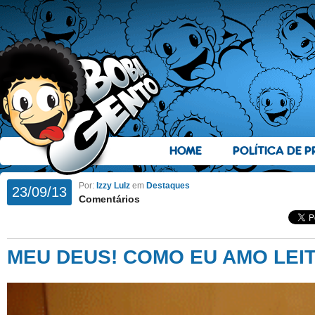
HOME
POLÍTICA DE P
Por:
Izzy Lulz
em
Destaques
23/09/13
Comentários
MEU DEUS! COMO EU AMO LEIT