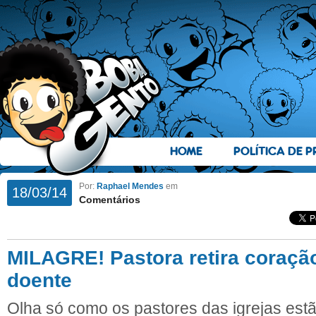
HOME
POLÍTICA DE P
Por:
Raphael Mendes
em
18/03/14
Comentários
MILAGRE! Pastora retira coraç
doente
Olha só como os pastores das igrejas est