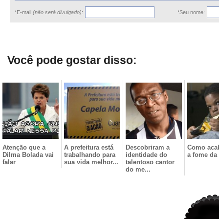
*E-mail
(não será divulgado)
:
*Seu nome:
Você pode gostar disso:
Atenção que a
A prefeitura está
Descobriram a
Como aca
Dilma Bolada vai
trabalhando para
identidade do
a fome da 
falar
sua vida melhor...
talentoso cantor
do me...