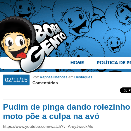
HOME
POLÍTICA DE P
Por:
Raphael Mendes
em
Destaques
02/11/15
Comentários
Pudim de pinga dando rolezinho
moto põe a culpa na avó
https://www.youtube.com/watch?v=A-uyJwsckMo