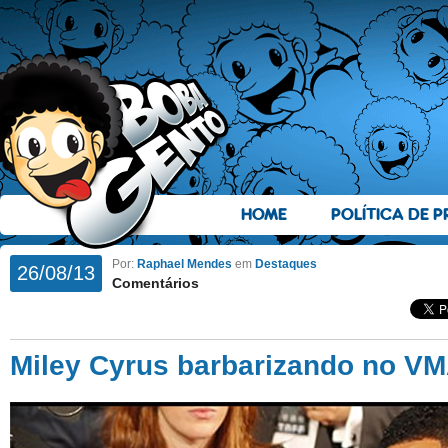
HOME
POLÍTICA DE P
Por:
Raphael Mendes
em
Destaques
26/08/13
Comentários
Miley Cyrus barbarizando no V