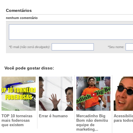
Comentários
nenhum comentário
*E-mail
(não será divulgado)
:
*Seu nome:
Você pode gostar disso:
TOP 10 torneiras
Errar é humano
Mercadinho Big
Acessibili
mais foderosas
Bom não demitiu
para todo
que existem
equipe de
marketing...