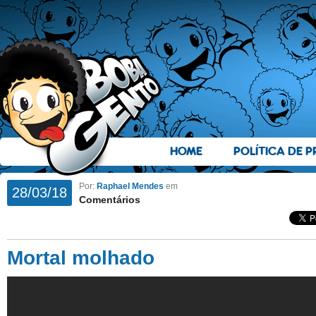
HOME
POLÍTICA DE P
Por:
Raphael Mendes
em
28/03/18
Comentários
Mortal molhado