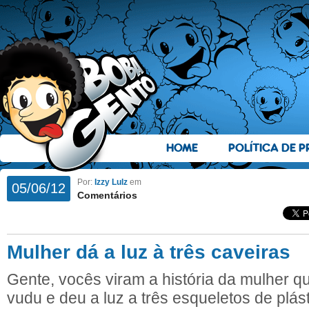
HOME
POLÍTICA DE P
Por:
Izzy Lulz
em
05/06/12
Comentários
Mulher dá a luz à três caveiras
Gente, vocês viram a história da mulher qu
vudu e deu a luz a três esqueletos de plás