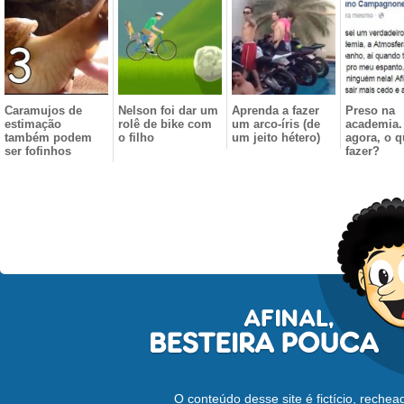
Caramujos de
Nelson foi dar um
Aprenda a fazer
Preso na
estimação
rolê de bike com
um arco-íris (de
academia.
também podem
o filho
um jeito hétero)
agora, o q
ser fofinhos
fazer?
O conteúdo desse site é fictício, reche